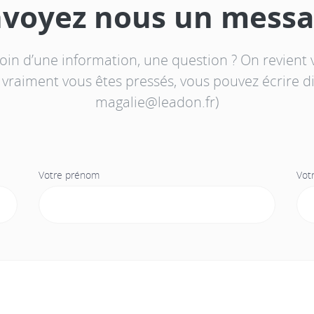
voyez nous un mess
oin d’une information, une question ? On revient 
si vraiment vous êtes pressés, vous pouvez écrire 
magalie@leadon.fr)
Votre prénom
Vot