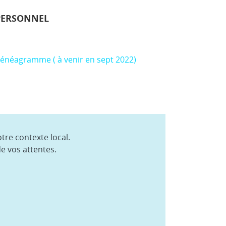
PERSONNEL
’énéagramme ( à venir en sept 2022)
re contexte local.
e vos attentes.