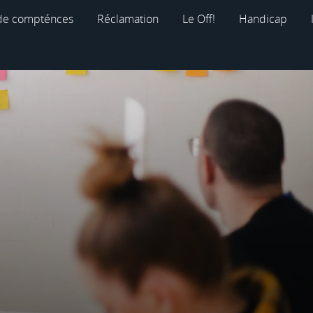
 de compténces
Réclamation
Le Off!
Handicap