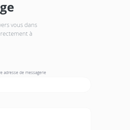
age
vers vous dans
directement à
re adresse de messagerie